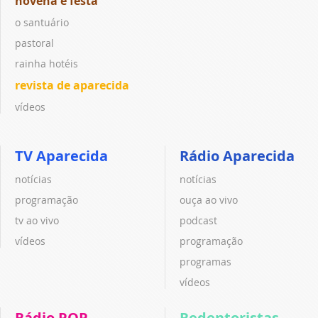
novena e festa
o santuário
pastoral
rainha hotéis
revista de aparecida
vídeos
TV Aparecida
Rádio Aparecida
notícias
notícias
programação
ouça ao vivo
tv ao vivo
podcast
vídeos
programação
programas
vídeos
Rádio POP
Redentoristas