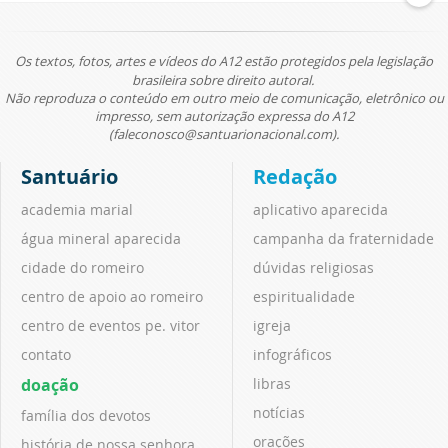
Os textos, fotos, artes e vídeos do A12 estão protegidos pela legislação
brasileira sobre direito autoral.
Não reproduza o conteúdo em outro meio de comunicação, eletrônico ou
impresso, sem autorização expressa do A12
(faleconosco@santuarionacional.com).
Santuário
Redação
academia marial
aplicativo aparecida
água mineral aparecida
campanha da fraternidade
cidade do romeiro
dúvidas religiosas
centro de apoio ao romeiro
espiritualidade
centro de eventos pe. vitor
igreja
contato
infográficos
doação
libras
notícias
família dos devotos
orações
história de nossa senhora