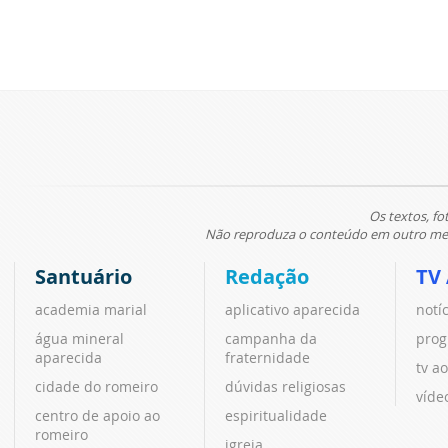
Os textos, fo
Não reproduza o conteúdo em outro meio
Santuário
Redação
TV
academia marial
aplicativo aparecida
notí
água mineral
campanha da
prog
aparecida
fraternidade
tv ao
cidade do romeiro
dúvidas religiosas
víde
centro de apoio ao
espiritualidade
romeiro
igreja