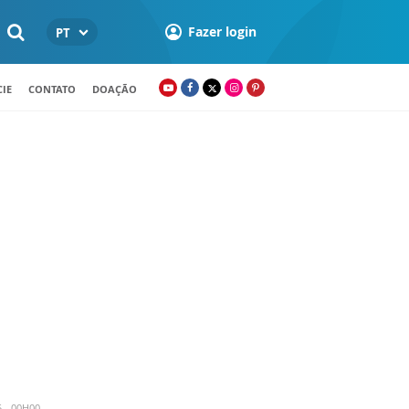
Fazer login
PT
IE
CONTATO
DOAÇÃO
5 - 00H00