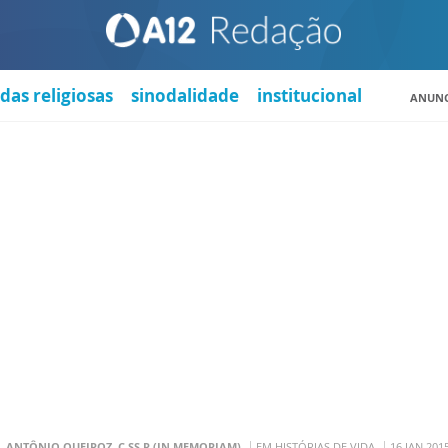
das religiosas
sinodalidade
institucional
ANUNC
. ANTÔNIO QUEIROZ, C.SS.R (IN MEMORIAM)
EM HISTÓRIAS DE VIDA
16 JAN 201