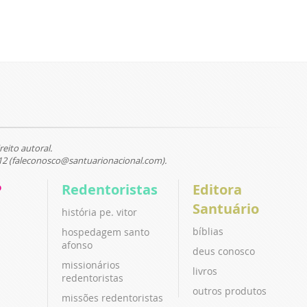
reito autoral.
12 (faleconosco@santuarionacional.com).
P
Redentoristas
Editora
Santuário
história pe. vitor
bíblias
hospedagem santo
afonso
deus conosco
missionários
livros
redentoristas
outros produtos
missões redentoristas