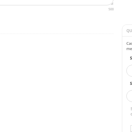
500
QU
Cad
me
S