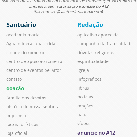
Não reproduza o conteúdo em outro meio de comunicação, eletrônico ou
impresso, sem autorização expressa do A12
(faleconosco@santuarionacional.com).
Santuário
Redação
academia marial
aplicativo aparecida
água mineral aparecida
campanha da fraternidade
cidade do romeiro
dúvidas religiosas
centro de apoio ao romeiro
espiritualidade
centro de eventos pe. vitor
igreja
contato
infográficos
doação
libras
notícias
família dos devotos
orações
história de nossa senhora
papa
imprensa
vídeos
locais turísticos
anuncie no A12
loja oficial