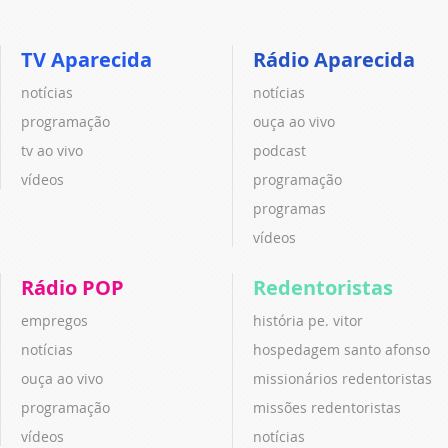
TV Aparecida
Rádio Aparecida
notícias
notícias
programação
ouça ao vivo
tv ao vivo
podcast
vídeos
programação
programas
vídeos
Rádio POP
Redentoristas
empregos
história pe. vitor
notícias
hospedagem santo afonso
ouça ao vivo
missionários redentoristas
programação
missões redentoristas
vídeos
notícias