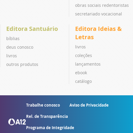
obras sociais redentoristas
secretariado vocacional
Editora Santuário
Editora Ideias &
Letras
bíblias
livros
deus conosco
coleções
livros
lançamentos
outros produtos
ebook
catálogo
Trabalhe conosco
Aviso de Privacidade
Rel. de Transparência
Programa de Integridade