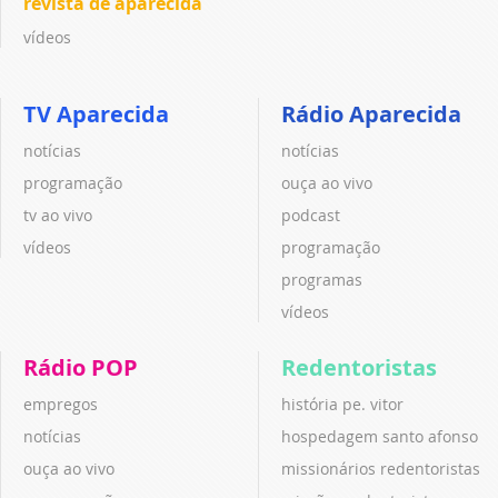
revista de aparecida
vídeos
TV Aparecida
Rádio Aparecida
notícias
notícias
programação
ouça ao vivo
tv ao vivo
podcast
vídeos
programação
programas
vídeos
Rádio POP
Redentoristas
empregos
história pe. vitor
notícias
hospedagem santo afonso
ouça ao vivo
missionários redentoristas