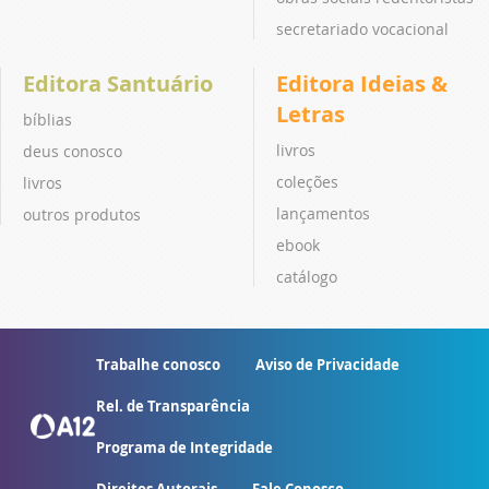
secretariado vocacional
Editora Santuário
Editora Ideias &
Letras
bíblias
livros
deus conosco
coleções
livros
lançamentos
outros produtos
ebook
catálogo
Trabalhe conosco
Aviso de Privacidade
Rel. de Transparência
Programa de Integridade
Direitos Autorais
Fale Conosco