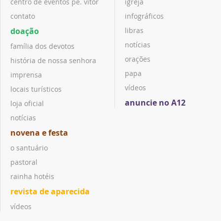
centro de eventos pe. vitor
igreja
contato
infográficos
doação
libras
notícias
família dos devotos
orações
história de nossa senhora
papa
imprensa
vídeos
locais turísticos
anuncie no A12
loja oficial
notícias
novena e festa
o santuário
pastoral
rainha hotéis
revista de aparecida
vídeos