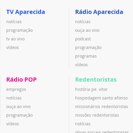
TV Aparecida
Rádio Aparecida
notícias
notícias
programação
ouça ao vivo
tv ao vivo
podcast
vídeos
programação
programas
vídeos
Rádio POP
Redentoristas
empregos
história pe. vitor
notícias
hospedagem santo afonso
ouça ao vivo
missionários redentoristas
programação
missões redentoristas
vídeos
notícias
obras sociais redentoristas