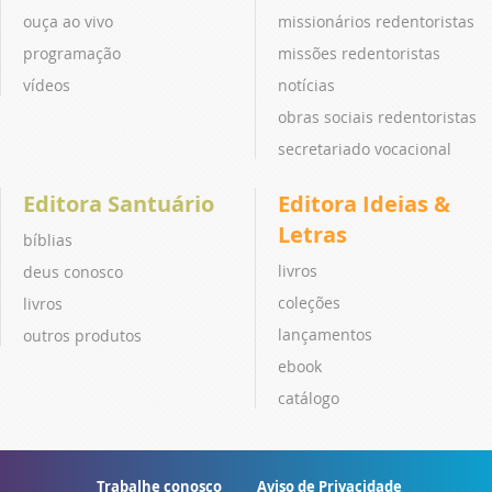
ouça ao vivo
missionários redentoristas
programação
missões redentoristas
vídeos
notícias
obras sociais redentoristas
secretariado vocacional
Editora Santuário
Editora Ideias &
Letras
bíblias
livros
deus conosco
coleções
livros
lançamentos
outros produtos
ebook
catálogo
Trabalhe conosco
Aviso de Privacidade