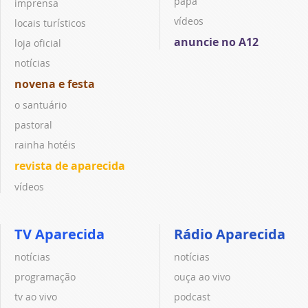
papa
imprensa
vídeos
locais turísticos
anuncie no A12
loja oficial
notícias
novena e festa
o santuário
pastoral
rainha hotéis
revista de aparecida
vídeos
TV Aparecida
Rádio Aparecida
notícias
notícias
programação
ouça ao vivo
tv ao vivo
podcast