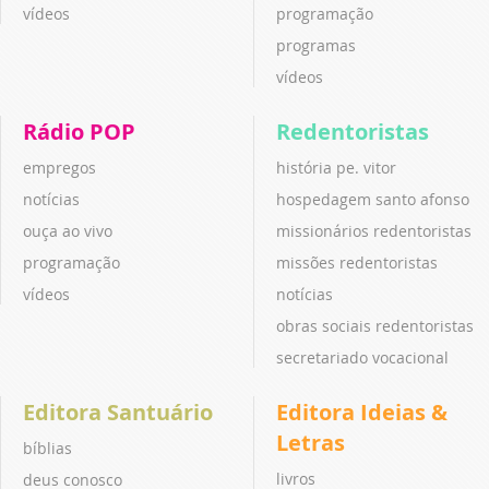
vídeos
programação
programas
vídeos
Rádio POP
Redentoristas
empregos
história pe. vitor
notícias
hospedagem santo afonso
ouça ao vivo
missionários redentoristas
programação
missões redentoristas
vídeos
notícias
obras sociais redentoristas
secretariado vocacional
Editora Santuário
Editora Ideias &
Letras
bíblias
livros
deus conosco