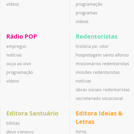
vídeos
programação
programas
vídeos
Rádio POP
Redentoristas
empregos
história pe. vitor
notícias
hospedagem santo afonso
ouça ao vivo
missionários redentoristas
programação
missões redentoristas
vídeos
notícias
obras sociais redentoristas
secretariado vocacional
Editora Santuário
Editora Ideias &
Letras
bíblias
livros
deus conosco