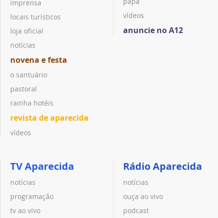
papa
imprensa
vídeos
locais turísticos
anuncie no A12
loja oficial
notícias
novena e festa
o santuário
pastoral
rainha hotéis
revista de aparecida
vídeos
TV Aparecida
Rádio Aparecida
notícias
notícias
programação
ouça ao vivo
tv ao vivo
podcast