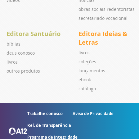
vídeos
notícias
obras sociais redentoristas
secretariado vocacional
Editora Santuário
Editora Ideias &
Letras
bíblias
livros
deus conosco
coleções
livros
lançamentos
outros produtos
ebook
catálogo
Trabalhe conosco
Aviso de Privacidade
Rel. de Transparência
Programa de Integridade