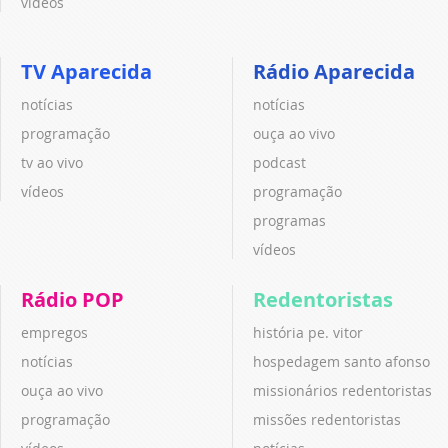
vídeos
TV Aparecida
Rádio Aparecida
notícias
notícias
programação
ouça ao vivo
tv ao vivo
podcast
vídeos
programação
programas
vídeos
Rádio POP
Redentoristas
empregos
história pe. vitor
notícias
hospedagem santo afonso
ouça ao vivo
missionários redentoristas
programação
missões redentoristas