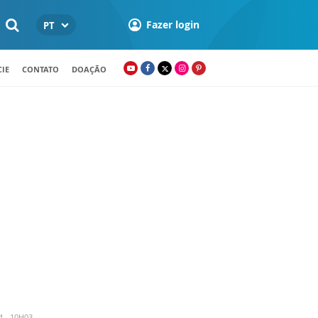
Fazer login
PT
IE
CONTATO
DOAÇÃO
4 - 10H03