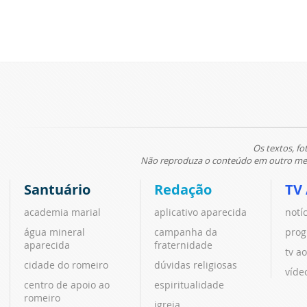
Os textos, fo
Não reproduza o conteúdo em outro meio
Santuário
Redação
TV
academia marial
aplicativo aparecida
notí
água mineral
campanha da
prog
aparecida
fraternidade
tv ao
cidade do romeiro
dúvidas religiosas
víde
centro de apoio ao
espiritualidade
romeiro
igreja