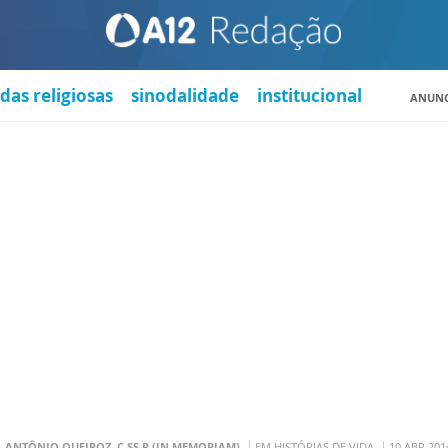
das religiosas
sinodalidade
institucional
ANUNC
. ANTÔNIO QUEIROZ, C.SS.R (IN MEMORIAM)
EM HISTÓRIAS DE VIDA
10 ABR 201