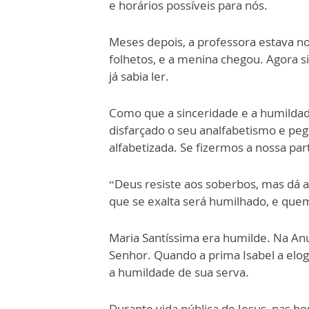
e horários possíveis para nós.
Meses depois, a professora estava n
folhetos, e a menina chegou. Agora si
já sabia ler.
Como que a sinceridade e a humilda
disfarçado o seu analfabetismo e pego
alfabetizada. Se fizermos a nossa part
“Deus resiste aos soberbos, mas dá a
que se exalta será humilhado, e quem
Maria Santíssima era humilde. Na An
Senhor. Quando a prima Isabel a elogi
a humildade de sua serva.
Durante vida pública de Jesus, nas h