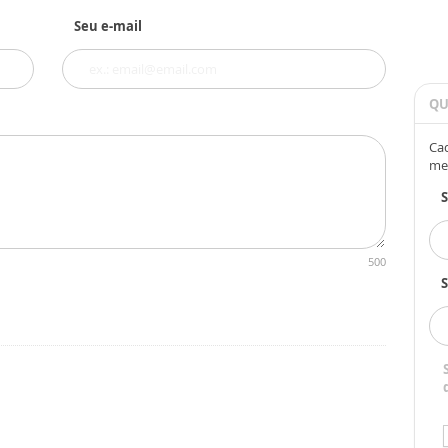
Seu e-mail
QU
Cad
me
500
S