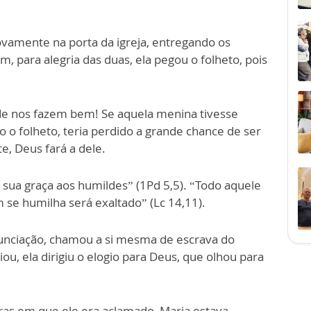
ovamente na porta da igreja, entregando os
m, para alegria das duas, ela pegou o folheto, pois
de nos fazem bem! Se aquela menina tivesse
 o folheto, teria perdido a grande chance de ser
e, Deus fará a dele.
 sua graça aos humildes” (1Pd 5,5). “Todo aquele
 se humilha será exaltado” (Lc 14,11).
unciação, chamou a si mesma de escrava do
ou, ela dirigiu o elogio para Deus, que olhou para
oras em que ele era aclamado, Maria estava