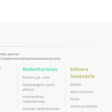
reito autoral.
12 (faleconosco@santuarionacional.com).
P
Redentoristas
Editora
Santuário
história pe. vitor
bíblias
hospedagem santo
afonso
deus conosco
missionários
livros
redentoristas
outros produtos
missões redentoristas