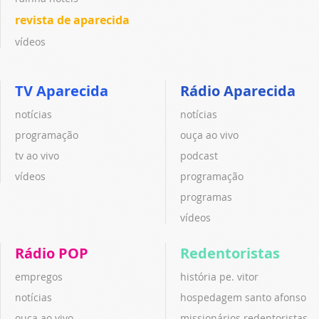
revista de aparecida
vídeos
TV Aparecida
Rádio Aparecida
notícias
notícias
programação
ouça ao vivo
tv ao vivo
podcast
vídeos
programação
programas
vídeos
Rádio POP
Redentoristas
empregos
história pe. vitor
notícias
hospedagem santo afonso
ouça ao vivo
missionários redentoristas