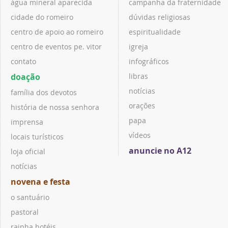
água mineral aparecida
campanha da fraternidade
cidade do romeiro
dúvidas religiosas
centro de apoio ao romeiro
espiritualidade
centro de eventos pe. vitor
igreja
contato
infográficos
doação
libras
notícias
família dos devotos
orações
história de nossa senhora
papa
imprensa
vídeos
locais turísticos
anuncie no A12
loja oficial
notícias
novena e festa
o santuário
pastoral
rainha hotéis