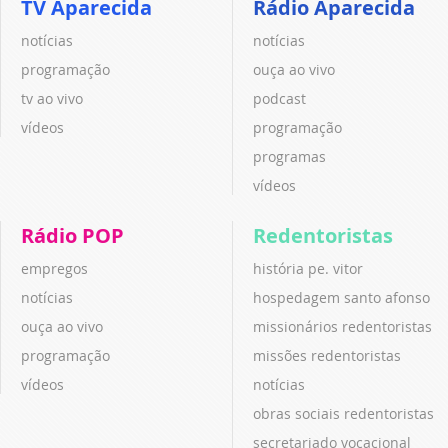
TV Aparecida
Rádio Aparecida
notícias
notícias
programação
ouça ao vivo
tv ao vivo
podcast
vídeos
programação
programas
vídeos
Rádio POP
Redentoristas
empregos
história pe. vitor
notícias
hospedagem santo afonso
ouça ao vivo
missionários redentoristas
programação
missões redentoristas
vídeos
notícias
obras sociais redentoristas
secretariado vocacional