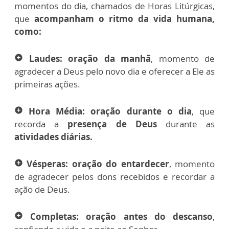
momentos do dia, chamados de Horas Litúrgicas,
que
acompanham o ritmo da vida humana,
como:
Laudes:
oração da manhã
, momento de
add_circle
agradecer a Deus pelo novo dia e oferecer a Ele as
primeiras ações.
Hora Média:
oração durante o dia
, que
add_circle
recorda a
presença de Deus
durante as
atividades diárias.
Vésperas: oração do entardecer
, momento
add_circle
de agradecer pelos dons recebidos e recordar a
ação de Deus.
Completas:
oração antes do descanso
,
add_circle