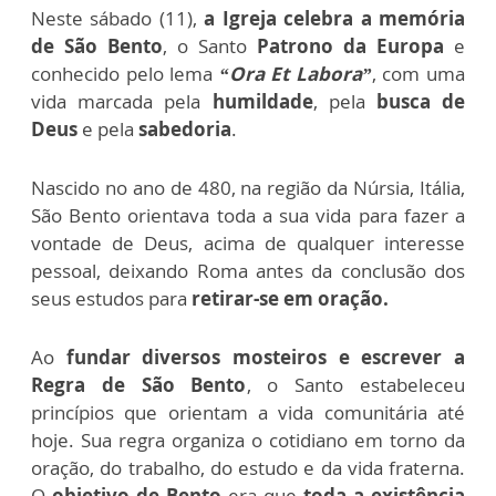
Neste sábado (11),
a Igreja celebra a memória
de São Bento
, o Santo
Patrono da Europa
e
conhecido pelo lema
“Ora Et Labora”
, com uma
vida marcada pela
humildade
, pela
busca de
Deus
e pela
sabedoria
.
Nascido no ano de 480, na região da Núrsia, Itália,
São Bento orientava toda a sua vida para fazer a
vontade de Deus, acima de qualquer interesse
pessoal, deixando Roma antes da conclusão dos
seus estudos para
retirar-se em oração.
Ao
fundar diversos mosteiros e escrever a
Regra de São Bento
, o Santo estabeleceu
princípios que orientam a vida comunitária até
hoje. Sua regra organiza o cotidiano em torno da
oração, do trabalho, do estudo e da vida fraterna.
O
objetivo de Bento
era que
toda a existência