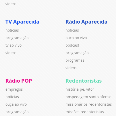
vídeos
TV Aparecida
Rádio Aparecida
notícias
notícias
programação
ouça ao vivo
tv ao vivo
podcast
vídeos
programação
programas
vídeos
Rádio POP
Redentoristas
empregos
história pe. vitor
notícias
hospedagem santo afonso
ouça ao vivo
missionários redentoristas
programação
missões redentoristas