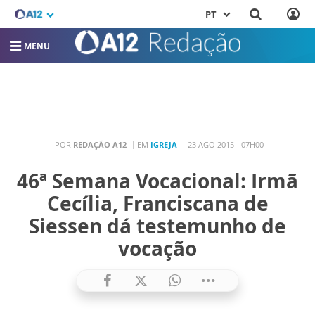
PT
MENU
POR
REDAÇÃO A12
EM
IGREJA
23 AGO 2015 - 07H00
46ª Semana Vocacional: Irmã
Cecília, Franciscana de
Siessen dá testemunho de
vocação