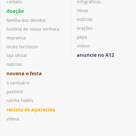
contato
infográficos
doação
libras
notícias
família dos devotos
orações
história de nossa senhora
papa
imprensa
vídeos
locais turísticos
anuncie no A12
loja oficial
notícias
novena e festa
o santuário
pastoral
rainha hotéis
revista de aparecida
vídeos