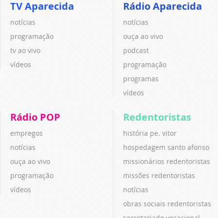
TV Aparecida
Rádio Aparecida
notícias
notícias
programação
ouça ao vivo
tv ao vivo
podcast
vídeos
programação
programas
vídeos
Rádio POP
Redentoristas
empregos
história pe. vitor
notícias
hospedagem santo afonso
ouça ao vivo
missionários redentoristas
programação
missões redentoristas
vídeos
notícias
obras sociais redentoristas
secretariado vocacional