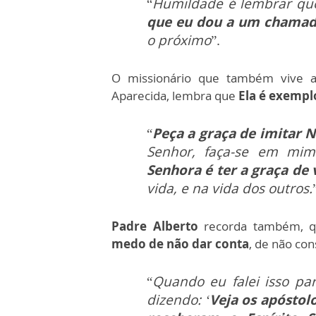
“
Humildade é lembrar que
que eu dou a um chamad
o próximo
”.
O missionário que também vive 
Aparecida, lembra que
Ela é exempl
“
Peça a graça de imitar 
Senhor, faça-se em mim
Senhora é ter a graça de
vida, e na vida dos outros.
Padre Alberto
recorda também, q
medo de não dar conta
, de não co
“
Quando eu falei isso par
dizendo: ‘
Veja os apóstol