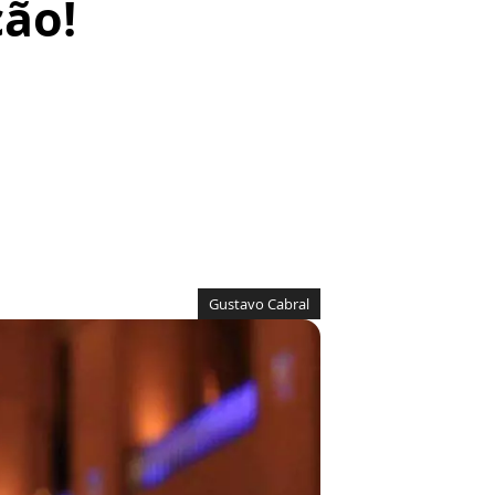
ão!
Gustavo Cabral