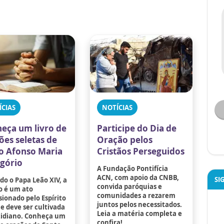
ÍCIAS
NOTÍCIAS
eça um livro de
Participe do Dia de
ões seletas de
Oração pelos
o Afonso Maria
Cristãos Perseguidos
igório
A Fundação Pontifícia
ACN, com apoio da CNBB,
SI
o o Papa Leão XIV, a
convida paróquias e
o é um ato
comunidades a rezarem
ionado pelo Espírito
juntos pelos necessitados.
e deve ser cultivada
Leia a matéria completa e
tidiano. Conheça um
confira!