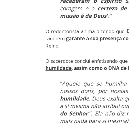
receberam o Espírito 
coragem e a
certeza de
missão é de Deus
’.
”
O redentorista anima dizendo que
também
garante a sua presença co
Reino.
O sacerdote conclui enfatizando qu
humildade
,
assim como o DNA de 
Aquele que se humilha 
"
nossos dons, por nossas
humildade.
Deus exalta qu
a si mesma não atribui outr
do Senhor".
Ela não diz 
mais nada para si mesma.