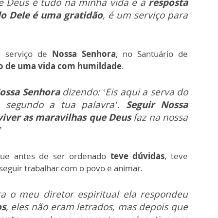
 Deus é tudo na minha vida e a
resposta
o Dele é uma gratidão
, é um serviço para
a serviço de
Nossa Senhora
, no Santuário de
o de uma vida com humildade
.
Nossa Senhora
dizendo: ‘Eis aqui a serva do
 segundo a tua palavra’.
Seguir Nossa
 viver as maravilhas que Deus
faz na nossa
”
ue antes de ser ordenado
teve dúvidas
, teve
nseguir trabalhar com o povo e animar.
a o meu diretor espiritual ela respondeu
os
, eles não eram letrados, mas depois que