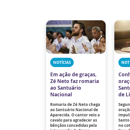
NOTÍCIAS
NOT
Em ação de graças,
Conh
Zé Neto faz romaria
oraç
ao Santuário
Sant
Nacional
de L
Romaria de Zé Neto chega
Segund
ao Santuário Nacional de
oraçã
Aparecida. O cantor veio a
impuls
cavalo para agradecer as
Santo 
bênçãos concedidas pela
no co