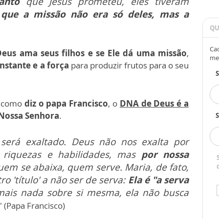
Santo
que Jesus prometeu, eles tiveram
 que a missão não era só deles, mas a
QU
Cad
Deus ama seus filhos e se Ele dá uma missão
,
me
nstante e a força
para produzir frutos para o seu
e como
diz o papa Francisco
, o
DNA de Deus é a
Nossa Senhora
.
S
será exaltado. Deus não nos exalta por
 riquezas e habilidades, mas
por nossa
em se abaixa, quem serve. Maria, de fato,
o 'título' a não ser de serva:
Ela é "a serva
mais nada sobre si mesma, ela não busca
" (Papa Francisco)