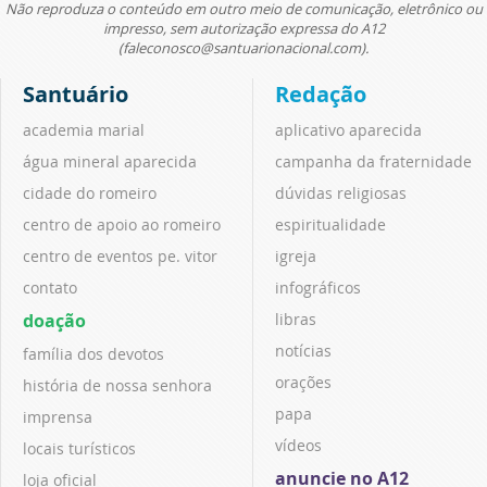
Não reproduza o conteúdo em outro meio de comunicação, eletrônico ou
impresso, sem autorização expressa do A12
(faleconosco@santuarionacional.com).
Santuário
Redação
academia marial
aplicativo aparecida
água mineral aparecida
campanha da fraternidade
cidade do romeiro
dúvidas religiosas
centro de apoio ao romeiro
espiritualidade
centro de eventos pe. vitor
igreja
contato
infográficos
doação
libras
notícias
família dos devotos
orações
história de nossa senhora
papa
imprensa
vídeos
locais turísticos
anuncie no A12
loja oficial