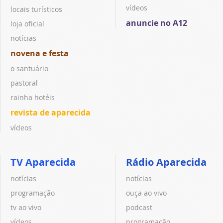
vídeos
locais turísticos
anuncie no A12
loja oficial
notícias
novena e festa
o santuário
pastoral
rainha hotéis
revista de aparecida
vídeos
TV Aparecida
Rádio Aparecida
notícias
notícias
programação
ouça ao vivo
tv ao vivo
podcast
vídeos
programação