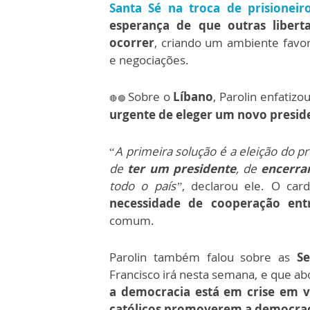
Santa Sé na troca de prisioneir
esperança de que outras libert
ocorrer
, criando um ambiente favor
e negociações.
Sobre o
Líbano
, Parolin enfatizo
🔴🟢
urgente de eleger um novo presi
“
A primeira solução é a eleição do p
de
ter um presidente
, de
encerrar
todo o país”
, declarou ele.
O car
necessidade de cooperação ent
comum.
Parolin também falou sobre as
Se
Francisco irá nesta semana, e que a
a democracia está em crise em v
católicos promoverem a democrac