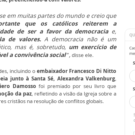
ise em muitas partes do mundo e creio que
rtante que os católicos reiterem a
idade de ser a favor da democracia
e,
QU
la de valores.
A democracia não é um
tico, mas é, sobretudo,
um exercício de
Cad
me
el a convivência social
”,
disse ele.
des, incluindo o
embaixador Francesco Di Nitto
ia junto à Santa Sé, Alexandra Valkenburg
,
 Piero Damosso
foi premiado por seu livro que
S
moção da paz
, refletindo a visão da Igreja sobre a
es cristãos na resolução de conflitos globais.