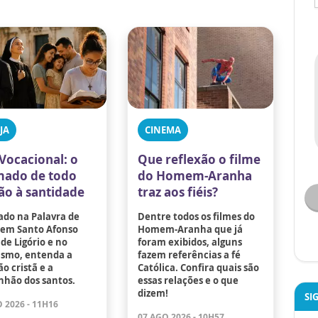
JA
CINEMA
Vocacional: o
Que reflexão o filme
ado de todo
do Homem-Aranha
tão à santidade
traz aos fiéis?
ado na Palavra de
Dentre todos os filmes do
 em Santo Afonso
Homem-Aranha que já
de Ligório e no
foram exibidos, alguns
ismo, entenda a
fazem referências a fé
o cristã e a
Católica. Confira quais são
hão dos santos.
essas relações e o que
dizem!
SI
 2026 - 11H16
07 AGO 2026 - 10H57