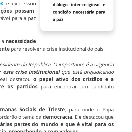
os
e expressou
diálogo inter-religioso é
ações possam
condição necessária para
ável para a paz
a paz
u a
necessidade
dente
para resolver a crise institucional do país.
residente da República. O importante é a urgência
 esta crise institucional
que está prejudicando
deal destacou
o papel ativo dos cristãos e a
re os partidos
para encontrar um candidato
manas Sociais de Trieste
, para onde o Papa
bordarão o tema da
democracia
. Ele destacou que
árias partes do mundo e que é vital para os
ia, preenchendo-a com valores.