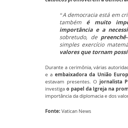
“A democracia está em cr
também
é muito impo
importância e a necess
sobretudo, de
preenchê-
simples exercício matemá
valores que tornam possív
Durante a cerimônia, várias autorida
e a
embaixadora da União Europe
estavam presentes. O
jornalista
investiga
o papel da Igreja na pro
importância da diplomacia e dos valor
Fonte:
Vatican News