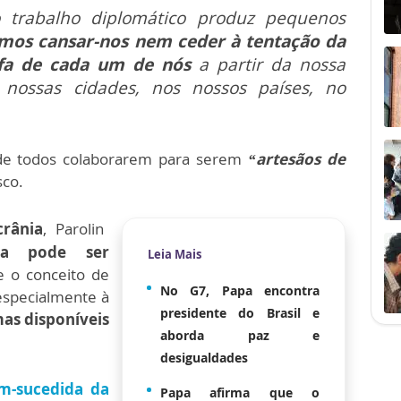
 trabalho diplomático produz pequenos
mos cansar-nos nem ceder à tentação da
efa de cada um de nós
a partir da nossa
s nossas cidades, nos nossos países, no
 de todos colaborarem para serem
“artesãos de
sco.
crânia
, Parolin
a pode ser
Leia Mais
ue o conceito de
No G7, Papa encontra
 especialmente à
presidente do Brasil e
mas disponíveis
aborda paz e
desigualdades
m-sucedida da
Papa afirma que o