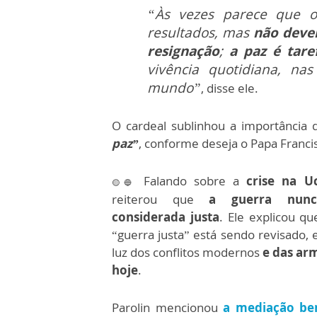
“Às vezes parece que o
resultados, mas
não deve
resignação
;
a paz é tar
vivência quotidiana, na
mundo”
, disse ele.
O cardeal sublinhou a importância
paz”
, conforme deseja o Papa Franci
Falando sobre a
crise na U
🟡🔵
reiterou que
a guerra nunc
considerada justa
. Ele explicou q
“guerra justa” está sendo revisado,
luz dos conflitos modernos
e das ar
hoje
.
Parolin mencionou
a mediação be