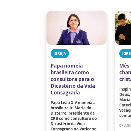
IGREJA
IGRE
Papa nomeia
Mês 
brasileira como
cham
consultora para o
cris
Dicastério da Vida
Inspir
Consagrada
Deus,
Maria 
Papa Leão XIV nomeia a
Catec
brasileira Ir. Maria do
vocaçã
Disterro, presidente da
comun
CRB como consultora do
Dicastério da Vida
07 AGO
Consagrada no Vaticano.