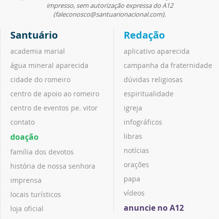
impresso, sem autorização expressa do A12
(faleconosco@santuarionacional.com).
Santuário
Redação
academia marial
aplicativo aparecida
água mineral aparecida
campanha da fraternidade
cidade do romeiro
dúvidas religiosas
centro de apoio ao romeiro
espiritualidade
centro de eventos pe. vitor
igreja
contato
infográficos
doação
libras
notícias
família dos devotos
orações
história de nossa senhora
papa
imprensa
vídeos
locais turísticos
anuncie no A12
loja oficial