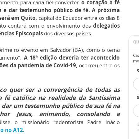
ento para cada fiel converter
o coração a fé
ia e dar testemunho público de fé. A próxima
 será em Quito
, capital do Equador entre os dias 8
nto contará com o envolvimento dos
delegados
ncias Episcopais
dos diversos países.
QU
 primeiro evento em Salvador (BA), como o tema
Cad
ramento".
A 18ª edição deveria ter acontecido
me
ções da pandemia de Covid-19
, ocorreu entre os
co quer ser a convergência de todas as
 fé católica na realidade da Santíssima
S
m dar um testemunho público de sua fé na
hor Jesus, animando, consolando e
disse o missionário redentorista Padre Inácio
o no A12.