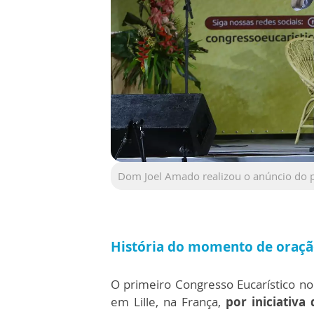
Dom Joel Amado realizou o anúncio do p
História do momento de oração
O primeiro Congresso Eucarístico no
em Lille, na França,
por iniciativa