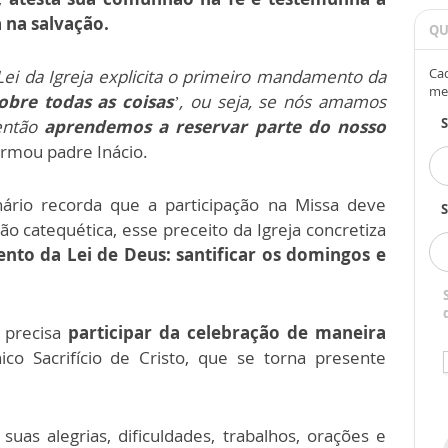
 na salvação.
QU
Cad
i da Igreja explicita o primeiro mandamento da
me
bre todas as coisas
’, ou seja, se nós amamos
 então
aprendemos a reservar parte do nosso
irmou padre Inácio.
nário recorda que a participação na Missa deve
S
 catequética, esse preceito da Igreja concretiza
to da Lei de Deus: santificar os domingos e
l precisa
participar da celebração de maneira
ico Sacrifício de Cristo, que se torna presente
 suas alegrias, dificuldades, trabalhos, orações e