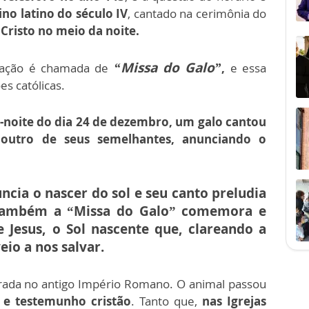
no latino do século IV
, cantado na cerimônia do
Cristo no meio da noite.
“Missa do Galo”
ebração é chamada de
,
e essa
s católicas.
-noite do dia 24 de dezembro, um galo cantou
outro de seus semelhantes, anunciando o
cia o nascer do sol e seu canto preludia
também a “Missa do Galo” comemora e
 Jesus, o Sol nascente que, clareando a
eio a nos salvar.
rada no antigo Império Romano. O animal passou
de e testemunho cristão
. Tanto que,
nas Igrejas