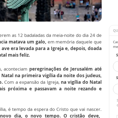
QU
erem as 12 badaladas da meia-noite do dia 24 de
ncia matava um galo,
em memória daquele que
Cad
me
 ave era levada para a Igreja e, depois, doada
al mais feliz.
ãs, aconteciam
peregrinações de Jerusalém até
Natal na primeira vigília da noite dos judeus,
S
o.
Com a expansão da Igreja,
na vigília do Natal
mais próxima e passavam a noite rezando e
gília, é tempo da espera do Cristo que vai nascer.
 novo dia, o novo tempo. O cristão deve,