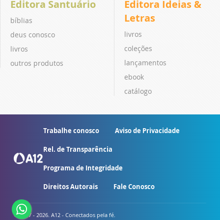
Editora Santuário
Editora Ideias &
Letras
bíblias
livros
deus conosco
coleções
livros
lançamentos
outros produtos
ebook
catálogo
Trabalhe conosco
Aviso de Privacidade
Rel. de Transparência
Programa de Integridade
Direitos Autorais
Fale Conosco
© 2007 - 2026. A12 - Conectados pela fé.