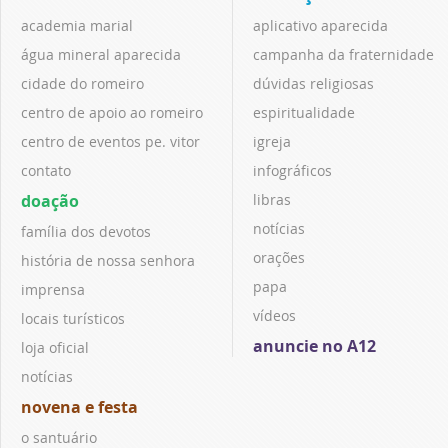
academia marial
aplicativo aparecida
água mineral aparecida
campanha da fraternidade
cidade do romeiro
dúvidas religiosas
centro de apoio ao romeiro
espiritualidade
centro de eventos pe. vitor
igreja
contato
infográficos
doação
libras
notícias
família dos devotos
orações
história de nossa senhora
papa
imprensa
vídeos
locais turísticos
anuncie no A12
loja oficial
notícias
novena e festa
o santuário