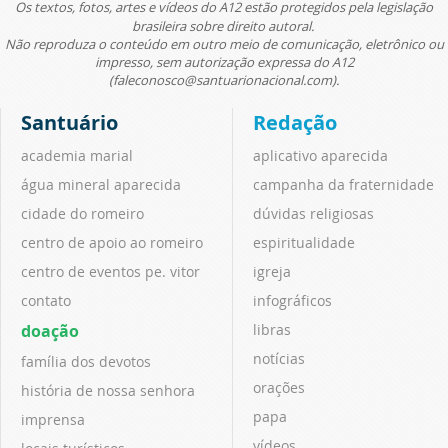
Os textos, fotos, artes e vídeos do A12 estão protegidos pela legislação
brasileira sobre direito autoral.
Não reproduza o conteúdo em outro meio de comunicação, eletrônico ou
impresso, sem autorização expressa do A12
(faleconosco@santuarionacional.com).
Santuário
Redação
academia marial
aplicativo aparecida
água mineral aparecida
campanha da fraternidade
cidade do romeiro
dúvidas religiosas
centro de apoio ao romeiro
espiritualidade
centro de eventos pe. vitor
igreja
contato
infográficos
doação
libras
notícias
família dos devotos
orações
história de nossa senhora
papa
imprensa
vídeos