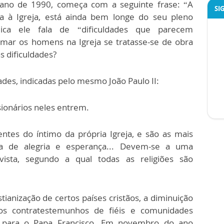
o ano de 1990, começa com a seguinte frase: “A
SI
da à Igreja, está ainda bem longe do seu pleno
ca ele fala de “dificuldades que parecem
mar os homens na Igreja se tratasse-se de obra
 dificuldades?
ades, indicadas pelo mesmo João Paulo II:
ionários neles entrem.
tes do íntimo da própria Igreja, e são as mais
lta de alegria e esperança... Devem-se a uma
tivista, segundo a qual todas as religiões são
tianização de certos países cristãos, a diminuição
os contratestemunhos de fiéis e comunidades
sar para o Papa Francisco. Em novembro do ano