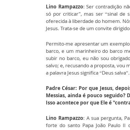
Lino Rampazzo
: Ser contradição não
só por criticar", mas ser “sinal de
oferecida à liberdade do homem. Nós
Jesus. Trata-se de um convite dirigido
Permito-me apresentar um exemplo:
barco, e um marinheiro do barco m
subir no barco, eu não sou obrigado
salvo; e, recusando a proposta, vou m
a palavra Jesus significa “Deus salva”.
Padre César: Por que Jesus, depo
Messias, ainda é pouco seguido? 
Isso acontece por que Ele é "contr
Lino
Rampazzo
: A sua pergunta, P
forte do santo Papa João Paulo II 