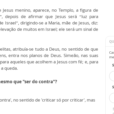
e Jesus menino, aparece, no Templo, a figura de
”, depois de afirmar que Jesus será “luz para
e Israel”, dirigindo-se a Maria, mãe de Jesus, diz:
elevação de muitos em Israel; ele será um sinal de
QU
litas, atribuía-se tudo a Deus, no sentido de que
Cad
ens, entra nos planos de Deus. Simeão, nas suas
me
é para aqueles que acolhem a Jesus com fé; e, para
 a queda.
mesmo que "ser do contra"?
S
ntra', no sentido de 'criticar só por criticar', mas