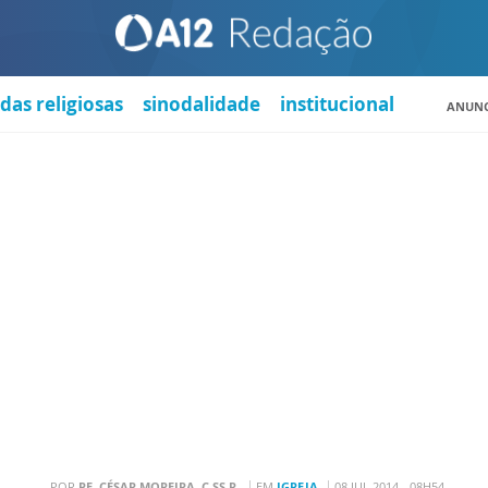
das religiosas
sinodalidade
institucional
ANUNC
POR
PE. CÉSAR MOREIRA, C.SS.R.
EM
IGREJA
08 JUL 2014 - 08H54