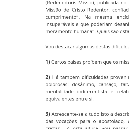
(Redemptoris Missio), publicada n
Missão de Cristo Redentor, confia
cumprimento”. Na mesma encícli
insuperáveis e que poderiam desani
meramente humana”. Quais são estas
Vou destacar algumas destas dificuld
1)
Certos países proíbem que os miss
2)
Há também dificuldades provenien
dolorosas: desânimo, cansaço, fa
mentalidade indiferentista e rela
equivalentes entre si.
3)
Acrescente-se a tudo isto a descris
das vocações para o apostolado, 
cristãs... A esta altura, vou pas