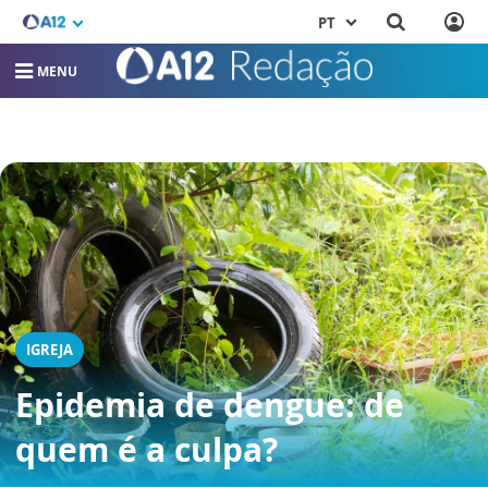
PT
MENU
IGREJA
Epidemia de dengue: de
quem é a culpa?