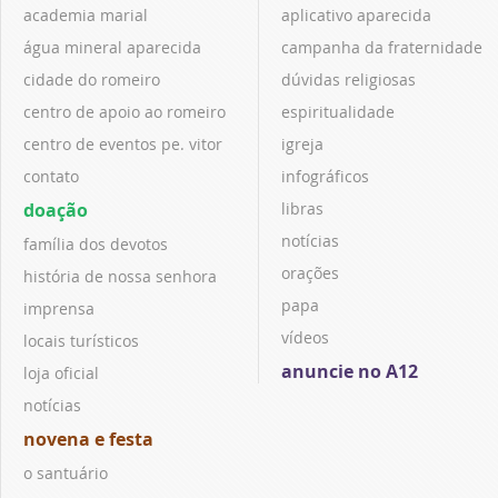
academia marial
aplicativo aparecida
água mineral aparecida
campanha da fraternidade
cidade do romeiro
dúvidas religiosas
centro de apoio ao romeiro
espiritualidade
centro de eventos pe. vitor
igreja
contato
infográficos
doação
libras
notícias
família dos devotos
orações
história de nossa senhora
papa
imprensa
vídeos
locais turísticos
anuncie no A12
loja oficial
notícias
novena e festa
o santuário