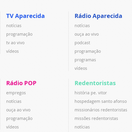
TV Aparecida
Rádio Aparecida
notícias
notícias
programação
ouça ao vivo
tv ao vivo
podcast
vídeos
programação
programas
vídeos
Rádio POP
Redentoristas
empregos
história pe. vitor
notícias
hospedagem santo afonso
ouça ao vivo
missionários redentoristas
programação
missões redentoristas
vídeos
notícias