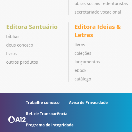
obras sociais redentoristas
secretariado vocacional
Editora Santuário
Editora Ideias &
Letras
bíblias
livros
deus conosco
coleções
livros
lançamentos
outros produtos
ebook
catálogo
Trabalhe conosco
Aviso de Privacidade
Rel. de Transparência
Programa de Integridade