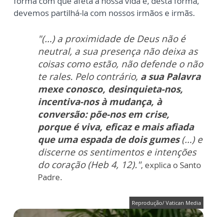
forma com que afeta a nossa vida e, desta forma,
devemos
partilhá-la
com nossos irmãos e irmãs.
"(...) a proximidade de Deus não é
neutral, a sua presença não deixa as
coisas como estão, não defende o não
te rales. Pelo contrário,
a sua Palavra
mexe conosco, desinquieta-nos,
incentiva-nos à mudança, à
conversão: põe-nos em crise,
porque é viva, eficaz e mais afiada
que uma espada de dois gumes
(...) e
discerne os sentimentos e intenções
do coração (Heb 4, 12)."
, explica o Santo
Padre.
Reprodução/ Vatican Media