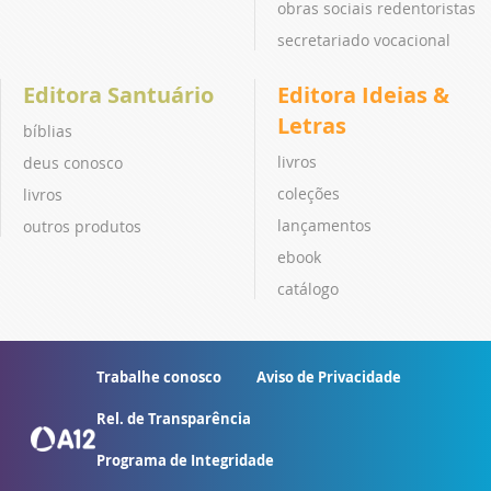
obras sociais redentoristas
secretariado vocacional
Editora Santuário
Editora Ideias &
Letras
bíblias
livros
deus conosco
coleções
livros
lançamentos
outros produtos
ebook
catálogo
Trabalhe conosco
Aviso de Privacidade
Rel. de Transparência
Programa de Integridade