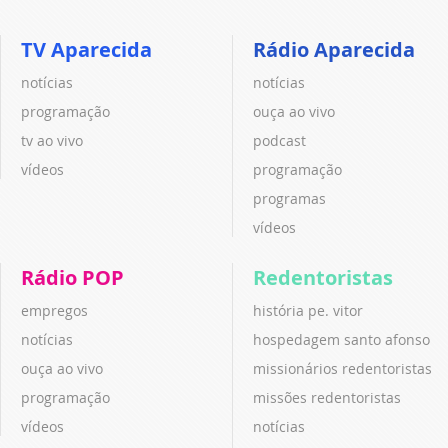
TV Aparecida
Rádio Aparecida
notícias
notícias
programação
ouça ao vivo
tv ao vivo
podcast
vídeos
programação
programas
vídeos
Rádio POP
Redentoristas
empregos
história pe. vitor
notícias
hospedagem santo afonso
ouça ao vivo
missionários redentoristas
programação
missões redentoristas
vídeos
notícias