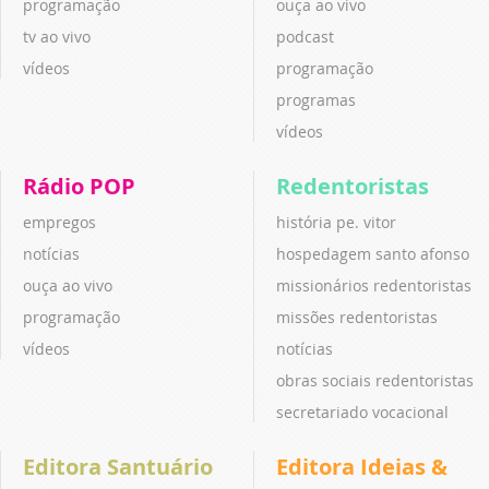
programação
ouça ao vivo
tv ao vivo
podcast
vídeos
programação
programas
vídeos
Rádio POP
Redentoristas
empregos
história pe. vitor
notícias
hospedagem santo afonso
ouça ao vivo
missionários redentoristas
programação
missões redentoristas
vídeos
notícias
obras sociais redentoristas
secretariado vocacional
Editora Santuário
Editora Ideias &