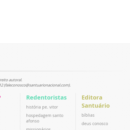
reito autoral.
12 (faleconosco@santuarionacional.com).
P
Redentoristas
Editora
Santuário
história pe. vitor
bíblias
hospedagem santo
afonso
deus conosco
missionários