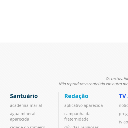
Os textos, fo
Não reproduza o conteúdo em outro meio
Santuário
Redação
TV
academia marial
aplicativo aparecida
notí
água mineral
campanha da
prog
aparecida
fraternidade
tv ao
cidade do romeiro
dúvidas religiosas