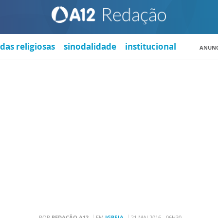
das religiosas
sinodalidade
institucional
ANUNC
POR
REDAÇÃO A12
EM
IGREJA
21 MAI 2016 - 06H30