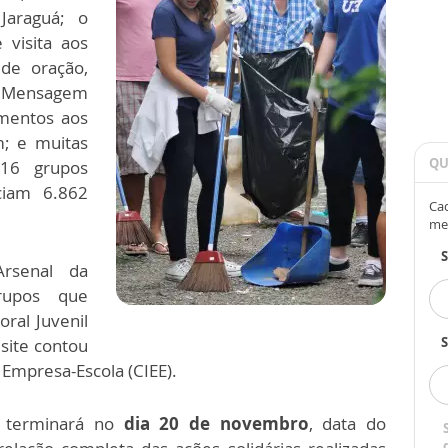
Jaraguá; o
 visita aos
de oração,
o Mensagem
imentos aos
m; e muitas
QU
16 grupos
ciam 6.862
Cad
me
Arsenal da
rupos que
ral Juvenil
S
site contou
Empresa-Escola (CIEE).
a terminará no
dia 20 de novembro
, data do