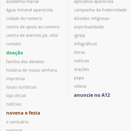
academia marial
aplicativo aparecida
água mineral aparecida
campanha da fraternidade
cidade do romeiro
dúvidas religiosas
centro de apoio ao romeiro
espiritualidade
centro de eventos pe. vitor
igreja
contato
infográficos
doação
libras
notícias
família dos devotos
orações
história de nossa senhora
papa
imprensa
vídeos
locais turísticos
anuncie no A12
loja oficial
notícias
novena e festa
o santuário
pastoral