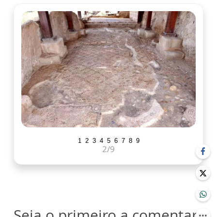
1
2
3
4
5
6
7
8
9
2
/9
Seja o primeiro a comentar