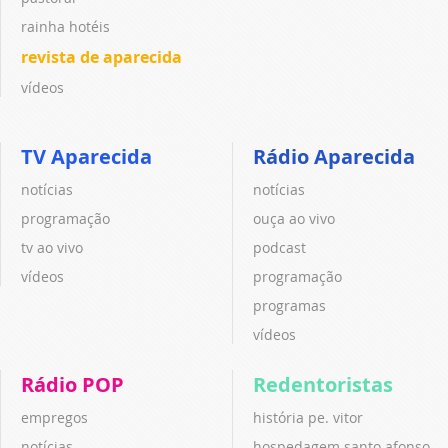
rainha hotéis
revista de aparecida
vídeos
TV Aparecida
Rádio Aparecida
notícias
notícias
programação
ouça ao vivo
tv ao vivo
podcast
vídeos
programação
programas
vídeos
Rádio POP
Redentoristas
empregos
história pe. vitor
notícias
hospedagem santo afonso