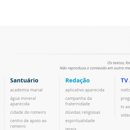
Os textos, fo
Não reproduza o conteúdo em outro meio
Santuário
Redação
TV
academia marial
aplicativo aparecida
notí
água mineral
campanha da
prog
aparecida
fraternidade
tv ao
cidade do romeiro
dúvidas religiosas
víde
centro de apoio ao
espiritualidade
romeiro
igreja