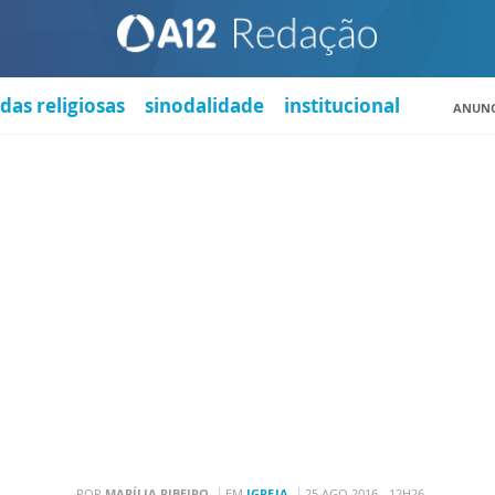
das religiosas
sinodalidade
institucional
ANUNC
POR
MARÍLIA RIBEIRO
EM
IGREJA
25 AGO 2016 - 12H26