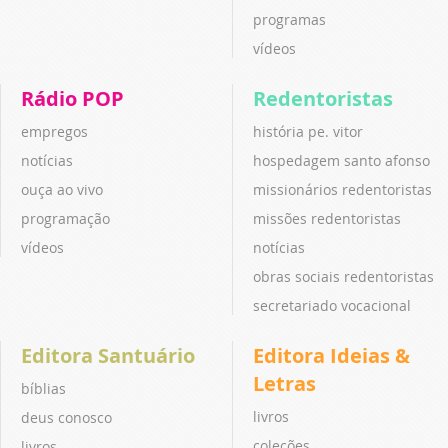
programas
vídeos
Rádio POP
Redentoristas
empregos
história pe. vitor
notícias
hospedagem santo afonso
ouça ao vivo
missionários redentoristas
programação
missões redentoristas
vídeos
notícias
obras sociais redentoristas
secretariado vocacional
Editora Santuário
Editora Ideias &
Letras
bíblias
livros
deus conosco
coleções
livros