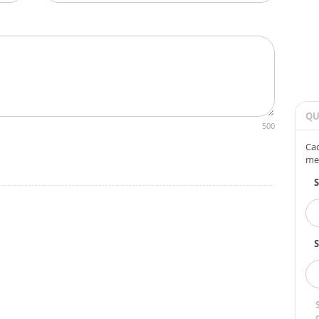
QU
500
Cad
me
S