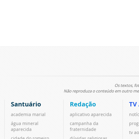
Os textos, fo
Não reproduza o conteúdo em outro meio
Santuário
Redação
TV
academia marial
aplicativo aparecida
notí
água mineral
campanha da
prog
aparecida
fraternidade
tv ao
cidade do romeiro
dúvidas religiosas