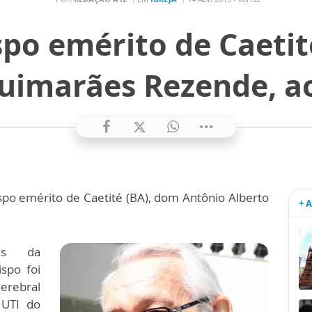
spo emérito de Caetit
uimarães Rezende, a
spo emérito de Caetité (BA), dom Antônio Alberto
+ 
es da
spo foi
erebral
 UTI do