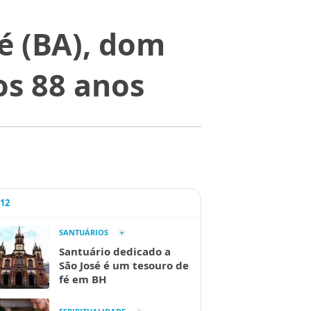
é (BA), dom
os 88 anos
A12
SANTUÁRIOS
Santuário dedicado a
São José é um tesouro de
fé em BH