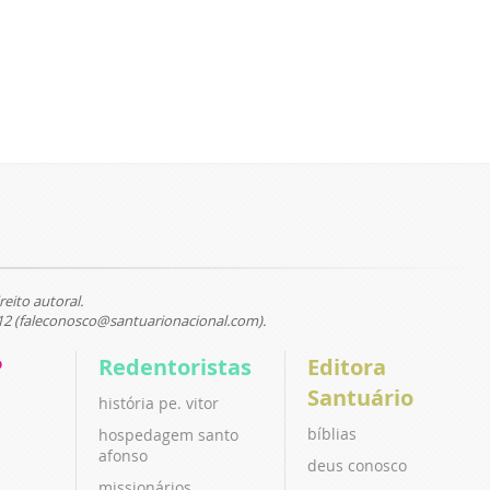
reito autoral.
12 (faleconosco@santuarionacional.com).
P
Redentoristas
Editora
Santuário
história pe. vitor
bíblias
hospedagem santo
afonso
deus conosco
missionários