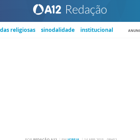
das religiosas
sinodalidade
institucional
ANUNC
POR
REDAÇÃO A12
EM
IGREJA
14 ABR 2015 - 08H52