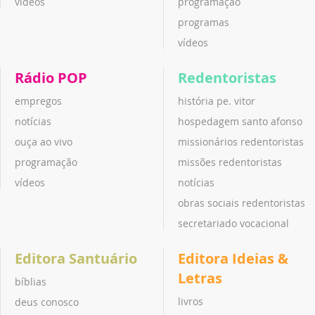
vídeos
programação
programas
vídeos
Rádio POP
Redentoristas
empregos
história pe. vitor
notícias
hospedagem santo afonso
ouça ao vivo
missionários redentoristas
programação
missões redentoristas
vídeos
notícias
obras sociais redentoristas
secretariado vocacional
Editora Santuário
Editora Ideias &
Letras
bíblias
livros
deus conosco