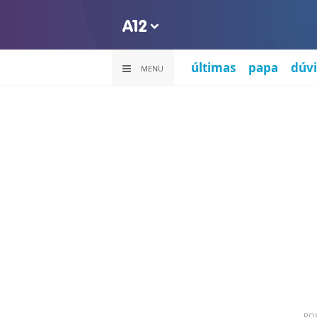
últimas
papa
dúvi
MENU
PO