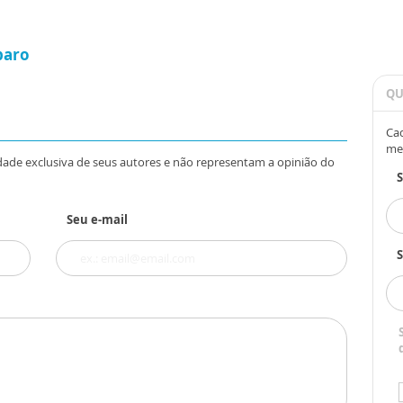
paro
QU
Cad
me
dade exclusiva de seus autores e não representam a opinião do
Seu e-mail
S