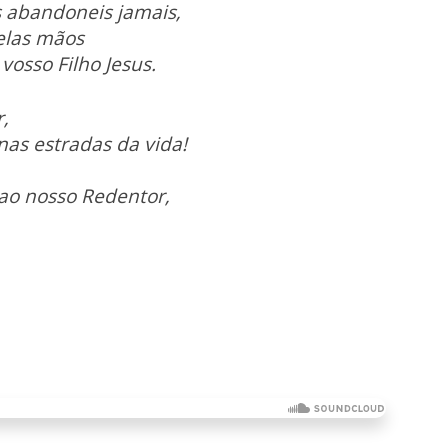
s abandoneis jamais,
elas mãos
vosso Filho Jesus.
r,
as estradas da vida!
ao nosso Redentor,