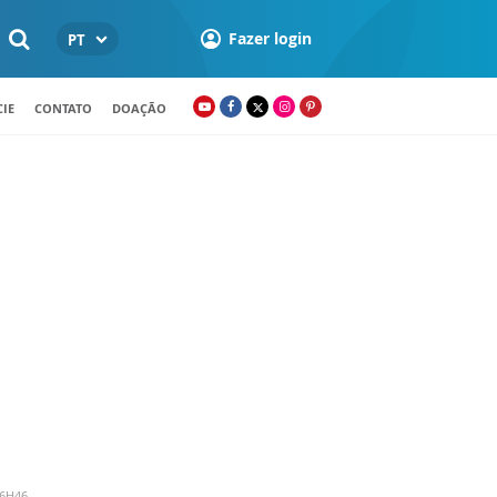
Fazer login
PT
IE
CONTATO
DOAÇÃO
16H46