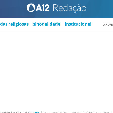
das religiosas
sinodalidade
institucional
ANUNC
R
REDAÇÃO A12
EM
IGREJA
27 JUL 2020 - 00H00
ATUALIZADA EM 27 JUL 2020 - 