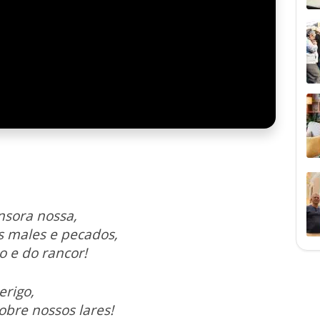
nsora nossa,
s males e pecados,
o e do rancor!
erigo,
bre nossos lares!