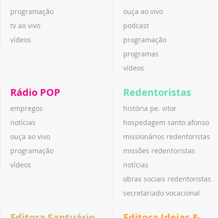
programação
ouça ao vivo
tv ao vivo
podcast
vídeos
programação
programas
vídeos
Rádio POP
Redentoristas
empregos
história pe. vitor
notícias
hospedagem santo afonso
ouça ao vivo
missionários redentoristas
programação
missões redentoristas
vídeos
notícias
obras sociais redentoristas
secretariado vocacional
Editora Santuário
Editora Ideias &