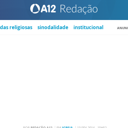
das religiosas
sinodalidade
institucional
ANUNC
POR
REDAÇÃO A12
EM
IGREJA
13 FEV 2014 - 15H52