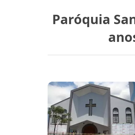
Paróquia San
anos