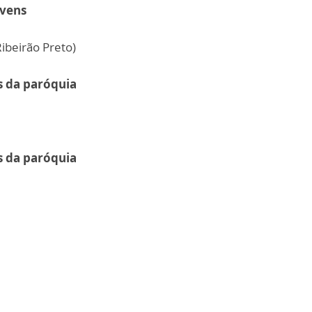
ovens
ibeirão Preto)
s da paróquia
s da paróquia