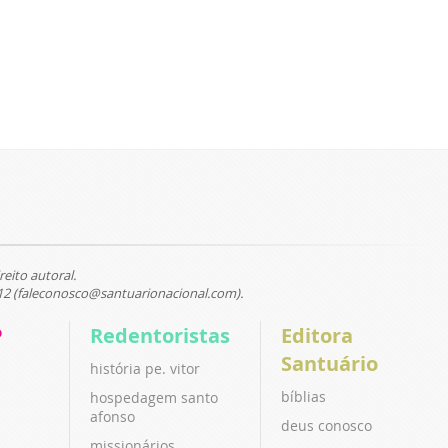
reito autoral.
12 (faleconosco@santuarionacional.com).
P
Redentoristas
Editora
Santuário
história pe. vitor
bíblias
hospedagem santo
afonso
deus conosco
missionários