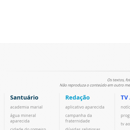
Os textos, fo
Não reproduza o conteúdo em outro meio
Santuário
Redação
TV
academia marial
aplicativo aparecida
notí
água mineral
campanha da
prog
aparecida
fraternidade
tv ao
cidade do romeiro
dúvidas religiosas