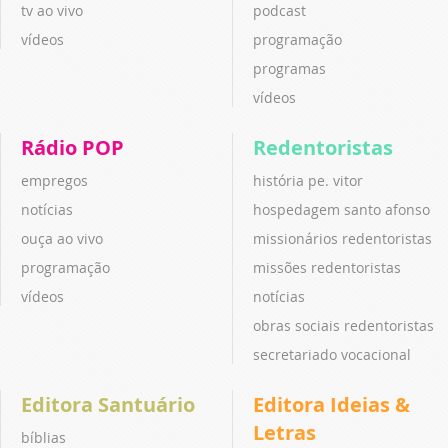
tv ao vivo
podcast
vídeos
programação
programas
vídeos
Rádio POP
Redentoristas
empregos
história pe. vitor
notícias
hospedagem santo afonso
ouça ao vivo
missionários redentoristas
programação
missões redentoristas
vídeos
notícias
obras sociais redentoristas
secretariado vocacional
Editora Santuário
Editora Ideias &
Letras
bíblias