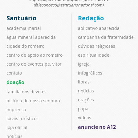
(faleconosco@santuarionacional.com).
Santuário
Redação
academia marial
aplicativo aparecida
água mineral aparecida
campanha da fraternidade
cidade do romeiro
dúvidas religiosas
centro de apoio ao romeiro
espiritualidade
centro de eventos pe. vitor
igreja
contato
infográficos
doação
libras
notícias
família dos devotos
orações
história de nossa senhora
papa
imprensa
vídeos
locais turísticos
anuncie no A12
loja oficial
notícias