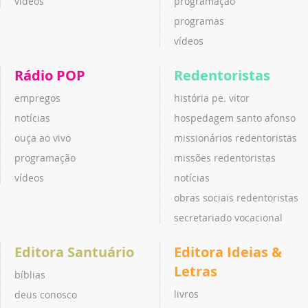
vídeos
programação
programas
vídeos
Rádio POP
Redentoristas
empregos
história pe. vitor
notícias
hospedagem santo afonso
ouça ao vivo
missionários redentoristas
programação
missões redentoristas
vídeos
notícias
obras sociais redentoristas
secretariado vocacional
Editora Santuário
Editora Ideias &
Letras
bíblias
livros
deus conosco