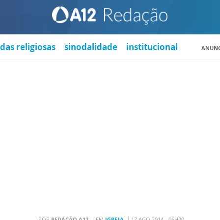
das religiosas
sinodalidade
institucional
ANUNC
POR
REDAÇÃO A12
EM
IGREJA
17 AGO 2014 - 06H20