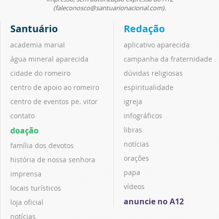
(faleconosco@santuarionacional.com).
Santuário
Redação
academia marial
aplicativo aparecida
água mineral aparecida
campanha da fraternidade
cidade do romeiro
dúvidas religiosas
centro de apoio ao romeiro
espiritualidade
centro de eventos pe. vitor
igreja
contato
infográficos
doação
libras
notícias
família dos devotos
orações
história de nossa senhora
papa
imprensa
vídeos
locais turísticos
anuncie no A12
loja oficial
notícias