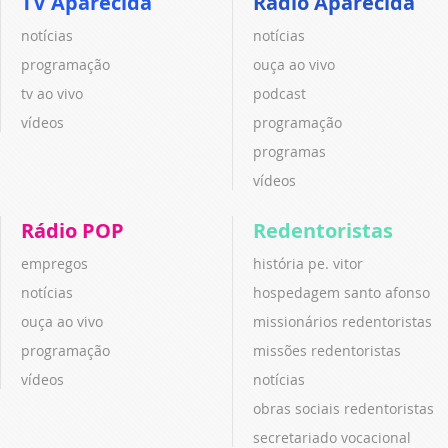
TV Aparecida
Rádio Aparecida
notícias
notícias
programação
ouça ao vivo
tv ao vivo
podcast
vídeos
programação
programas
vídeos
Rádio POP
Redentoristas
empregos
história pe. vitor
notícias
hospedagem santo afonso
ouça ao vivo
missionários redentoristas
programação
missões redentoristas
vídeos
notícias
obras sociais redentoristas
secretariado vocacional