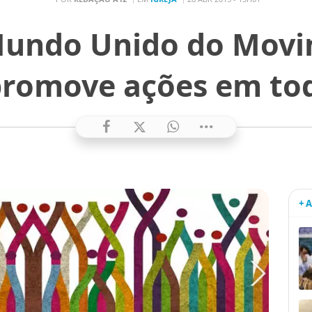
undo Unido do Movi
promove ações em t
+ 