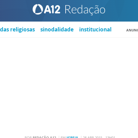
das religiosas
sinodalidade
institucional
ANUNC
POR
REDAÇÃO A12
EM
IGREJA
28 ABR 2015 - 13H01