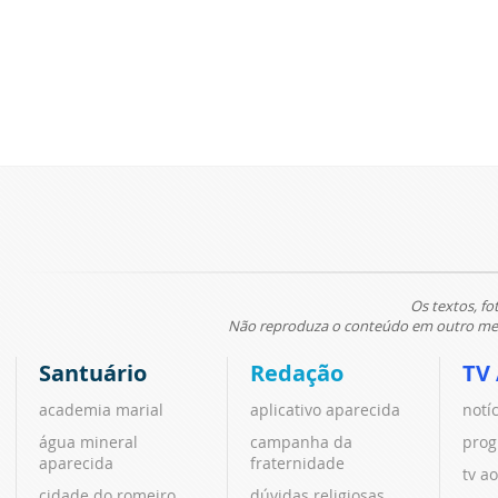
Os textos, fo
Não reproduza o conteúdo em outro meio
Santuário
Redação
TV
academia marial
aplicativo aparecida
notí
água mineral
campanha da
prog
aparecida
fraternidade
tv ao
cidade do romeiro
dúvidas religiosas