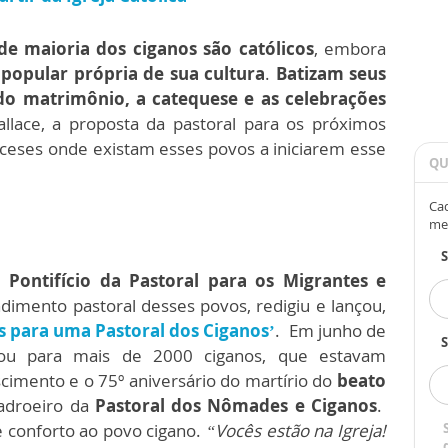
de maioria dos ciganos são católicos
, embora
 popular própria de sua cultura
.
Batizam seus
do matrimônio, a catequese e as celebrações
llace, a proposta da pastoral para os próximos
oceses onde existam esses povos a iniciarem esse
QU
Cad
me
 Pontifício da Pastoral para os Migrantes e
dimento pastoral desses povos, redigiu e lançou,
 para uma Pastoral dos Ciganos’
. Em junho de
S
ou para mais de 2000 ciganos, que estavam
cimento e o 75º aniversário do martírio do
beato
padroeiro da
Pastoral dos Nômades e Ciganos
.
de conforto ao povo cigano.
“Vocês estão na Igreja!