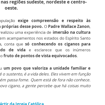
nas regiões sudeste, nordeste e centro-
oeste.
opulação
exige compreensão e respeito às
ra próprias desse povo.
O
Padre Wallace Zanon
,
realizou uma experiência de
imersão na cultura
 em acampamentos nos estados do Espírito Santo
ia, conta que
só conhecendo os ciganos para
do de vida
e esclarece que os inúmeros
ão
fruto de pontos de vista equivocados
.
eu
um povo que valoriza a unidade familiar e
 é o sustento, é a vida deles. Eles vivem em função
uém passa fome. Quem está de fora não conhece.
ovo cigano, a gente percebe que há coisas muito
rtir da Igreja Católica