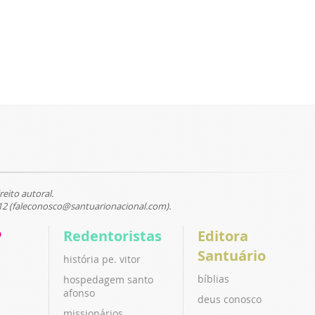
reito autoral.
12 (faleconosco@santuarionacional.com).
P
Redentoristas
Editora
Santuário
história pe. vitor
bíblias
hospedagem santo
afonso
deus conosco
missionários