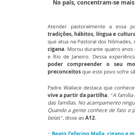
No país, concentram-se mais 
Atender pastoralmente a essa p
tradições, hábitos, língua e cultu
que atua na Pastoral dos Nômades, 
cigana
. Morou durante quatro anos
e Rio de Janeiro. Dessa experiênc
poder compreender o seu mo
preconceitos
que este povo sofre s
Padre Wallace destaca que conhec
vive a partir da partilha
.
“A família
das famílias. No acampamento ning
Quando a gente conhece de fato o p
belas”
, disse ao
A12
.
::
Beato Zeferino Malla, cigano e má