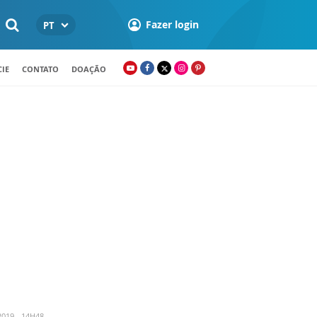
Fazer login
PT
IE
CONTATO
DOAÇÃO
019 - 14H48