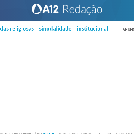
das religiosas
sinodalidade
institucional
ANUNC
ANGELA CAVALHEIRO
EM
IGREJA
30 AGO 2012 - 08H26
ATUALIZADA EM 08 ABR 2